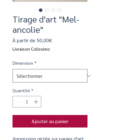
Tirage d'art "Mel-
ancolie"
Prix
À partir de
50,00€
promotionnel
Livraison Colissimo
Dimension
*
Quantité
*
Ajouter au panier
Impression giclée sur papier d'art.