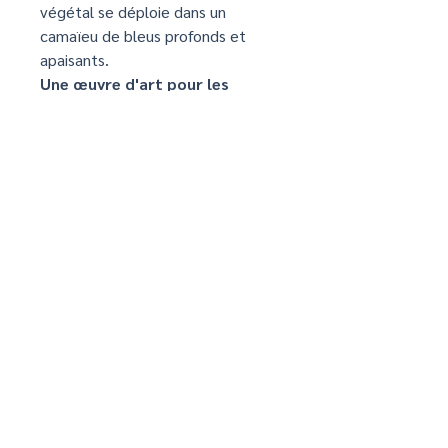
végétal se déploie dans un
camaïeu de bleus profonds et
apaisants.
Une œuvre d'art pour les
esprits contemplatifs
Ce tableau unique invite à une
méditation sur la place de
l'homme dans le monde naturel. Il
nous questionne sur notre relation
à la Terre et sur la nécessité de
préserver l'équilibre fragile des
écosystèmes.
Infos d'article
"Une décoration d'exception à petit
prix"
​Réalisée par une imprimante