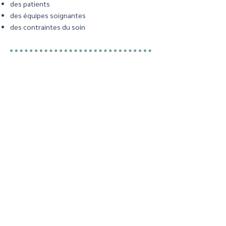
des patients
des équipes soignantes
des contraintes du soin
🎯 Pour qui sont mes
créations ?
Les cabinets médicaux, paramédicaux, de
médecine douce qui cherchent à créer une
ambiance sereine en mettant en luminaire
leur spécialité de cœur.
Les cabinets d’imagerie médicale et de
radiologie qui cherchent une décoration
originale et apaisante.
Les hôpitaux et cliniques qui cherchent à