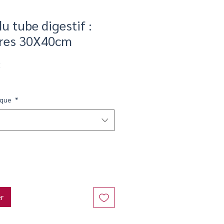
u tube digestif :
aires 30X40cm
Prix
€
promotionnel
ique
*
er