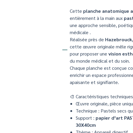
Cette
planche anatomique ar
entièrement à la main aux
pas
une approche sensible, poétiq
médicale .
Réalisée près de
Hazebrouck,
cette œuvre originale mêle rig
pour proposer une
vision est
du monde médical et du soin.
Chaque planche est conçue 
enrichir un espace professionn
apaisante et signifiante.
🎨 Caractéristiques techniques
Œuvre originale, pièce uniq
Technique : Pastels secs qu
Support :
papier d’art PA
30X40cm
Thème : Appareil digestif