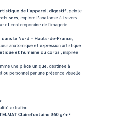
Vous souhaitez :
anatomiques sta
charges professionn
une planche ana
Une création loc
Les modalités pouvan
tistique de l'appareil digestif
, peinte
un organe spécifi
France
est recommandé de 
tels secs
, explore l’anatomie à travers
un format particu
Un regard artist
comptable.
ue et contemporaine de l'imagerie
👉
Contactez-moi
p
monde médical
d’illustration médica
Chaque œuvre racont
émotion.
 dans le Nord – Hauts-de-France
,
ueur anatomique et expression artistique
hétique et humaine du corps
, inspirée
comme une
pièce unique
, destinée à
el ou personnel par une présence visuelle
ue
alité extrafine
STELMAT Clairefontaine 360 g/m²