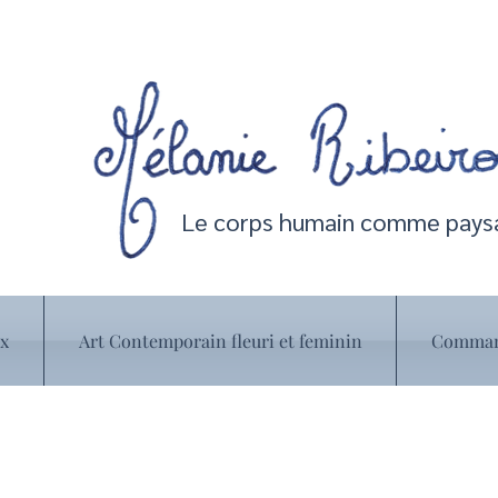
Le corps humain comme paysa
ux
Art Contemporain fleuri et feminin
Command