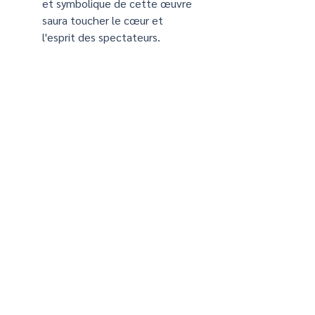
et symbolique de cette œuvre
saura toucher le cœur et
l'esprit des spectateurs.
Caractéristique du tirage d'art
Sujet : anatomie du cerveau ,
irm
Impression : haute qualité sur
papier d’art Canson Infinity
Edition Etching Rag 310g/m²
Format : 30X30 cm
Œuvre : reproduction d’une
œuvre originale de l’artiste
Mélanie Ribeiro ( Soignante et
illustratrice spécialisée dans
l'art anatomique
contemporain)
Cadre : sans cadre