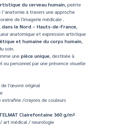
Vous souhaitez :
anatomiques sta
charges professionn
rtistique du cerveau humain
, peinte
une planche ana
Une création loc
Les modalités pouvan
e l’anatomie à travers une approche
un organe spécifi
France
est recommandé de 
raine de l'imagerie médicale .
un format particu
Un regard artist
comptable.
👉
Contactez-moi
p
 dans le Nord – Hauts-de-France
,
monde médical
d’illustration médica
Chaque œuvre racont
ueur anatomique et expression artistique
émotion.
hétique et humaine du corps humain
,
u soin.
comme une
pièce unique
, destinée à
el ou personnel par une présence visuelle
 de l'œuvre original
ue
 extrafine /crayons de couleurs
STELMAT Clairefontaine 360 g/m²
 art médical / neurologie