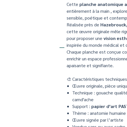
Cette
planche anatomique a
entièrement à la main , explor
sensible, poétique et contempo
Réalisée près de
Hazebrouck,
cette œuvre originale mêle rig
pour proposer une
vision est
inspirée du monde médical et d
Chaque planche est conçue 
enrichir un espace professionn
apaisante et signifiante.
🎨 Caractéristiques techniques
Œuvre originale, pièce uniq
Technique : gouache qualité
carnd'ache
Support :
papier d’art PA
Thème : anatomie humaine /
Œuvre signée par l’artiste
Vendue sans ou avec cadre.