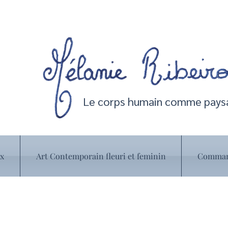
Le corps humain comme paysa
ux
Art Contemporain fleuri et feminin
Command