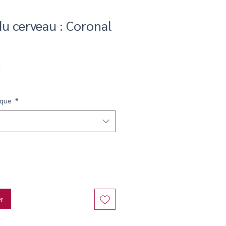
u cerveau : Coronal
Prix
€
promotionnel
ique
*
er