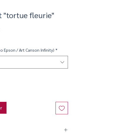
t "tortue fleurie"
Prix
€
promotionnel
o Epson / Art Canson Infinity)
*
er