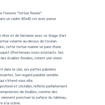
"Une décoration d'ex
e l'oeuvre "tortue fleurie"
​Réalisée par une
 dans un cadre 40x40 cm avec passe
pigmentaire Can
2 papiers Propos
êve et de fantaisie avec ce tirage d'art
Papier d’art qual
tortue volante au-dessus de l'océan.
etching rag 310.
ire, cette tortue marine se pare d'une
une texture très
310g/m2. Obtenu 
ouquet d'hortensias roses éclatants. Ses
offre une plus gr
des écailles florales, créent une vision
une stabilité de l
​Papier Photo Ma
t dans le ciel, ses pattes palmées
Archival matte P
ssantes. Son regard paisible semble
(189g/m2), il of
ui s'étend sous elle.
texture lisse et m
 profond et cristallin, reflète parfaitement
Edition libre sign
s empreintes de feuilles, comme des
viennent ponctuer la surface du tableau,
Livraison gratuit
e à la scène.