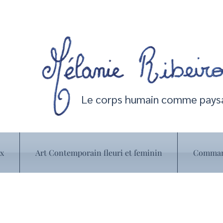
Le corps humain comme paysa
ux
Art Contemporain fleuri et feminin
Command