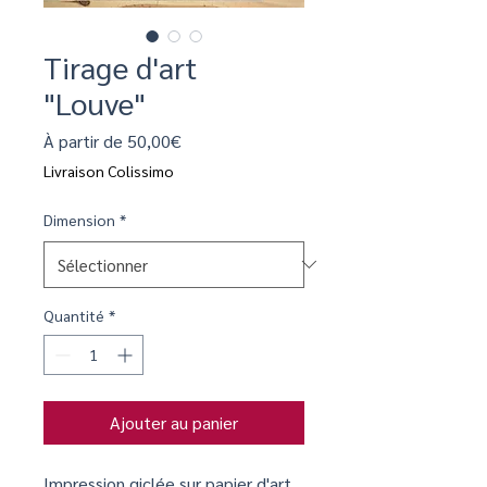
Tirage d'art
"Louve"
Prix
À partir de
50,00€
promotionnel
Livraison Colissimo
Dimension
*
Quantité
*
Ajouter au panier
Impression giclée sur papier d'art